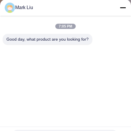
하
Mark Liu
여
7:05 PM
공
Good day, what product are you looking for?
장
여
행
품
질
관
리
사용자 정의 로고 Vonira 누드 핑크 12pcs 화장품 브러쉬 세트