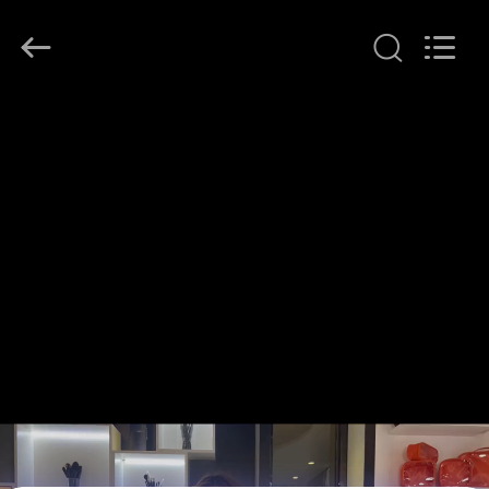
자.
Copyright
©
2017
-
2026
Changsha
집
Chanmy
Cosmetics
Co.,
Ltd.
All
제
Rights
Reserved.
품
우
리
에
대