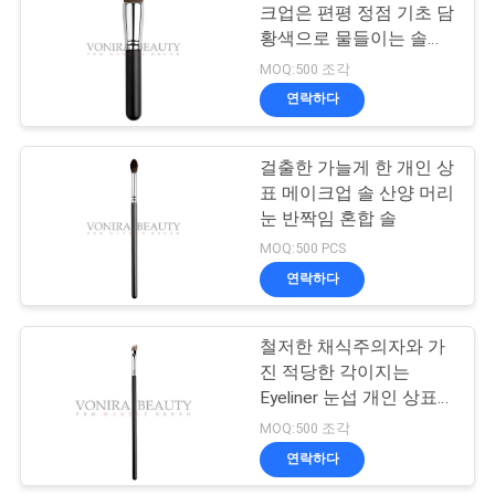
크업은 편평 정점 기초 담
황색으로 물들이는 솔을
27
솔질합니다
MOQ:500 조각
여행 메이크업 솔 세
연락하다
트
걸출한 가늘게 한 개인 상
표 메이크업 솔 산양 머리
눈 반짝임 혼합 솔
MOQ:500 PCS
연락하다
52
철저한 채식주의자와 가
메이크업 솔 수집
진 적당한 각이지는
Eyeliner 눈섭 개인 상표
메이크업 솔은 해방합니
MOQ:500 조각
다
연락하다