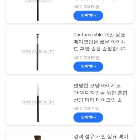
MOQ:500 PC를
사
연락하다
89
이
Customizable 개인 상표
트
합성 메이크업 솔
메이크업은 짧은 아이섀
맵
도 혼합 솔을 솔질합니다
MOQ:500 PC를
연락하다
PRIVACY
POLICY
편평한 모양 아이섀도
25
OEM 디자인을 위한 혼합
직업적인 메이크업
산양 머리 메이크업 솔
MOQ:500 조각
솔 세트
연락하다
성격 섬유 개인 상표 메이