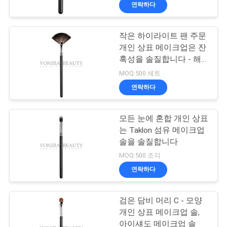
하
연락하다
여
작은 하이라이트 팬 주문
167
개인 상표 메이크업은 잔
공
개인 상표 메이크업
혹성을 솔질합니다 - 해
방하십시오
장
MOQ:500 세트
솔
연락하다
여
행
모든 눈에 혼합 개인 상표
는 Taklon 섬유 메이크업
솔을 솔질합니다
품
47
MOQ:500 조각
자연적인 머리 메이
질
연락하다
관
크업 솔
검은 담비 머리 C - 모양
리
개인 상표 메이크업 솔,
아이섀도 메이크업 솔