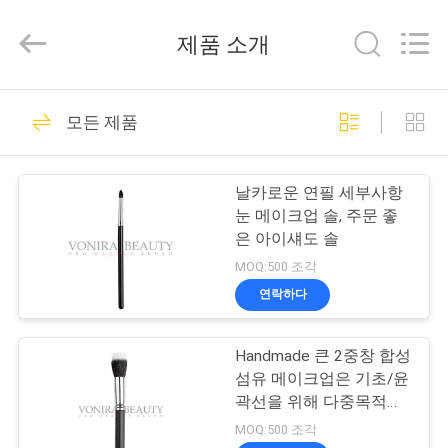
자.
Copyright
제품 소개
©
2017
-
2026
Changsha
집
99
Chanmy
Cosmetics
모든 제품
호화스러운 메이크
Co.,
Ltd.
All
제
Rights
업 솔
Reserved.
날카로운 연필 세부사항
품
눈 메이크업 솔, 주문 좋
은 아이섀도 솔
MOQ:500 조각
우
연락하다
142
리
Handmade 큰 2중창 합성
에
고품질 메이크업 솔
섬유 메이크업은 기초/윤
대
곽선을 위해 다중목적을
솔질합니다
MOQ:500 조각