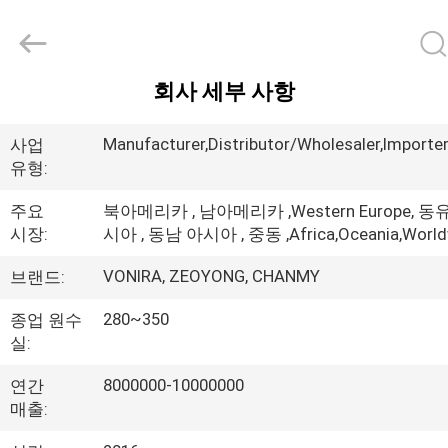
자.
Copyright
©
2017
-
2026
회사 세부 사항
Changsha
집
Chanmy
Cosmetics
Co.,
Manufacturer,Distributor/Wholesaler,Importer
사업
Ltd.
All
유형:
제
Rights
Reserved.
주요
북아메리카 , 남아메리카 ,Western Europe, 동
품
시장:
시아 , 동남 아시아 , 중동 ,Africa,Oceania,World
VONIRA, ZEOYONG, CHANMY
브랜드:
우
280~350
종업 원수
리
실:
에
8000000-10000000
연간
대
매출: