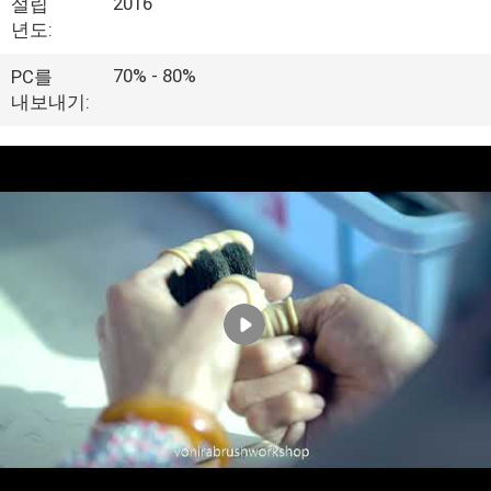
하
2016
설립
년도:
여
70% - 80%
PC를
내보내기:
공
장
여
행
품
질
관
리