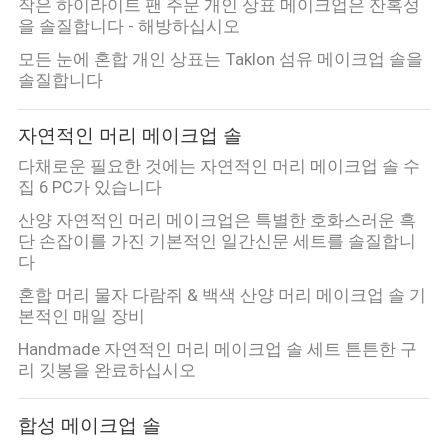
작은 하이라이트 팬 주문 개인 상표 메이크업은 잔혹성
을 솔질합니다 - 해방하십시오
사
모든 눈에 혼합 개인 상표는 Taklon 섬유 메이크업 솔을
이
솔질합니다
트
자연적인 머리 메이크업 솔
맵
다채로운 필요한 것에는 자연적인 머리 메이크업 솔 수
집 6 PC가 있습니다
산양 자연적인 머리 메이크업은 특별한 호화스러운 흑
PRIVACY
단 손잡이를 가진 기본적인 일간신문 세트를 솔질합니
POLICY
다
혼합 머리 물자 다람쥐 & 백색 산양 머리 메이크업 솔 기
본적인 매일 장비
Handmade 자연적인 머리 메이크업 솔 세트 튼튼한 구
리 깃봉을 완료하십시오
합성 메이크업 솔