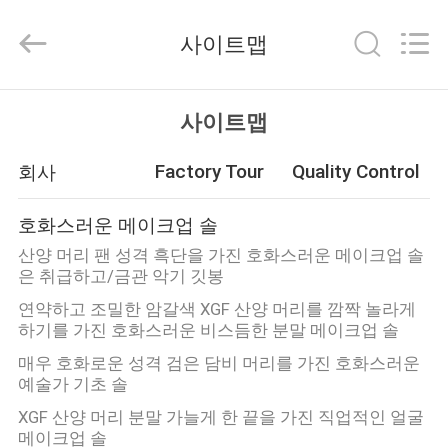
자.
Copyright
사이트맵
©
2017
-
2026
Changsha
집
Chanmy
사이트맵
Cosmetics
Co.,
Ltd.
All
Factory Tour
Quality Control
회사
제
Rights
Reserved.
품
호화스러운 메이크업 솔
산양 머리 팬 성격 흑단을 가진 호화스러운 메이크업 솔
은 취급하고/금관 악기 깃봉
우
연약하고 조밀한 암갈색 XGF 산양 머리를 깜짝 놀라게
리
하기를 가진 호화스러운 비스듬한 분말 메이크업 솔
에
매우 호화로운 성격 검은 담비 머리를 가진 호화스러운
예술가 기초 솔
대
XGF 산양 머리 분말 가늘게 한 끝을 가진 직업적인 얼굴
메이크업 솔