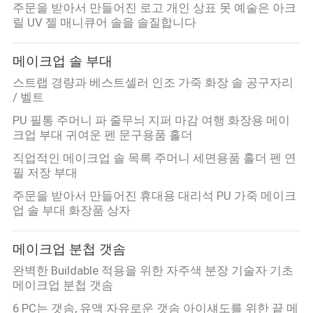
주문을 받아서 만들어진 로고 개인 상표 못 예술은 아크
릴 UV 젤 매니큐어 솔을 솔질합니다
메이크업 솔 부대
스트랩 경량과 베스트셀러 인조 가죽 화장 솔 공구자리
/ 벨트
PU 필통 주머니 파 줄무늬 지퍼 마감 여행 화장용 메이
크업 부대 귀여운 펜 문구용품 홀더
직업적인 메이크업 솔 목록 주머니 세면용품 홀더 펜 연
필 저장 부대
주문을 받아서 만들어진 휴대용 대리석 PU 가죽 메이크
업 솔 부대 화장품 상자
메이크업 분첩 갯솜
완벽한 Buildable 적용을 위한 자주색 분장 기술자 기초
메이크업 분첩 갯솜
6 PC는 갯솜, 유액 자유로운 갯솜 아이섀도를 위한 끝 메