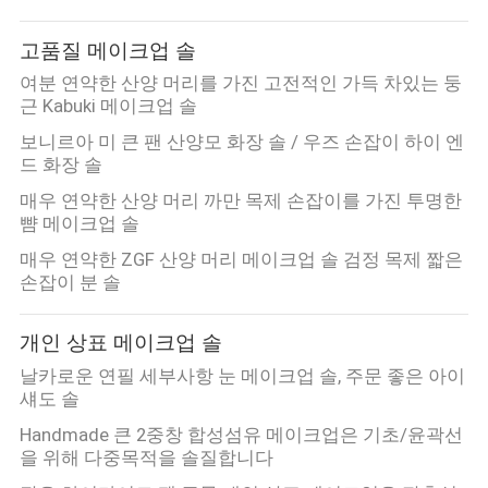
하
여
고품질 메이크업 솔
여분 연약한 산양 머리를 가진 고전적인 가득 차있는 둥
근 Kabuki 메이크업 솔
공
보니르아 미 큰 팬 산양모 화장 솔 / 우즈 손잡이 하이 엔
장
드 화장 솔
여
매우 연약한 산양 머리 까만 목제 손잡이를 가진 투명한
뺨 메이크업 솔
행
매우 연약한 ZGF 산양 머리 메이크업 솔 검정 목제 짧은
손잡이 분 솔
품
개인 상표 메이크업 솔
질
날카로운 연필 세부사항 눈 메이크업 솔, 주문 좋은 아이
섀도 솔
관
Handmade 큰 2중창 합성섬유 메이크업은 기초/윤곽선
리
을 위해 다중목적을 솔질합니다