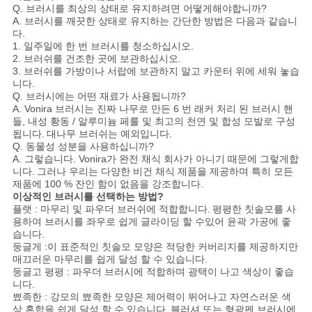
Q. 브러시를 최상의 상태로 유지하려면 어떻게해야합니까?
A. 브러시를 깨끗한 상태로 유지하는 간단한 방법은 다음과 같습니
다.
1. 일주일에 한 번 브러시를 청소하십시오.
2. 브러쉬를 건조한 곳에 보관하십시오.
3. 브러쉬를 가방이나 서랍에 보관하지 말고 카운터 위에 세워 놓습
니다.
Q. 브러시에는 어떤 재료가 사용됩니까?
A. Vonira 브러시는 진짜 나무로 만든 6 번 래커 처리 된 브러시 핸
들, 내성 황동 / 알루미늄 페룰 및 최고의 천연 및 합성 모발로 구성
됩니다.
대나무 브러쉬는 예외입니다.
Q. 동물성 성분을 사용하십니까?
A. 그렇습니다. Vonira가 완전 채식 회사가 아니기 때문에 그렇게합
니다.
그러나 우리는 다양한 비건 채식 제품을 제공하며 특히 모든
제품에 100 % 잔인 함이 없음을 강조합니다.
이상적인 브러시를 선택하는 방법?
플랫 : 마무리 및 파우더 브러쉬에 적합합니다.
평평한 칫솔모를 사
용하여 브러시를 좌우로 쉽게 글라이딩 할 수있어 윤곽 가공에 좋
습니다.
둥글게 :이 표준적인 칫솔모 모양은 적당한 커버리지를 제공하지만
매끄러운 마무리를 쉽게 달성 할 수 있습니다.
둥글고 평평 : 파우더 브러시에 적합하며 광택이 나고 색상이 좋습
니다.
뾰족한 : 강모의 뾰족한 모양은 제어력이 뛰어나고 자연스러운 색
상 혼합을 쉽게 달성 할 수 있습니다.
블러셔 또는 형광펜 브러시에