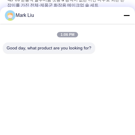
잡이를 가진 전체-제품군 화장용 메이크업 솔 세트
Mark Liu
주문을 받아서 만들어진 개인 상표 메이크업은 선택하기 위하여 2
개의 색깔에 24pcs를 솔질합니다
1:06 PM
개인 상표 로즈 금 메이크업은 25pcs 눈 메이크업 솔 세트를 솔질
합니다
Good day, what product are you looking for?
모든
호화스러운 메이크
고품질 메이크업 솔
업 솔
개인 상표 메이크업 
자연적인 머리 메이
솔
크업 솔
직업적인 메이크업 
합성 메이크업 솔
솔 세트
여행 메이크업 솔 세
메이크업 솔 수집