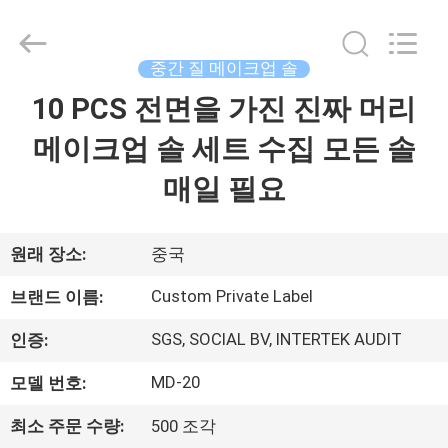
자.
Copyright
©
2017
중간 질 메이크업 솔
-
2026
Changsha
10 PCS 전면을 가진 진짜 머리
집
Chanmy
Cosmetics
Co.,
메이크업 솔 세트 수집 모든 솔
Ltd.
All
제
Rights
매일 필요
Reserved.
품
원래 장소:
중국
우
Custom Private Label
브랜드 이름:
리
SGS, SOCIAL BV, INTERTEK AUDIT
인증:
에
MD-20
모델 번호:
대
최소 주문 수량:
500 조각