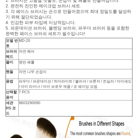
1. 브러시는 고품질 칫솔모, 손잡이 및 페룰로 만들어집니다.
2. 완전히 잔인한 메이크업 브러시 세트.
3. 각 페이스 브러시는 손으로 만들어졌으며 최대 정밀도를 달성하
기 위해 절단되었습니다.
4. 민감한 피부 타입에 이상적입니다.
5. 파운데이션 브러쉬, 블렌딩 브러쉬, 파우더 브러쉬 등을 포함한
완벽한 페이스 브러쉬 세트가 필수입니다!
모델 번
MD-20
호
브러쉬
자연 헤어
헤드
물미
명반 페룰
핸들
자연 나무 손잡이
용법
파우더 / 파운데이션 / 하이라이트 / 블러셔 / 브론저 / 컨실러 / 아이섀도
/ 아이 라이너 / 아이 브로우 제품 / 코 쉐이딩 요법.
선택할
7 PCS
용어
세관
9603290090
HS 코
드