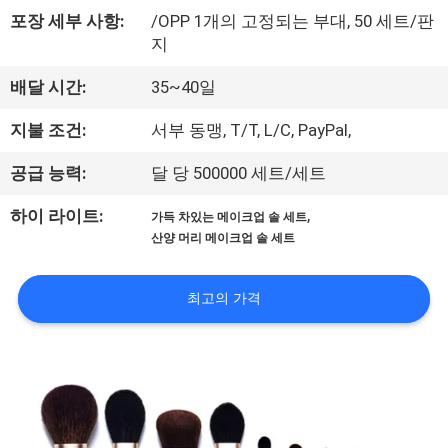
하
포장 세부 사항:
/OPP 1개의 고정되는 부대, 50 세트/판
여
지
배달 시간:
35~40일
공
지불 조건:
서부 동맹, T/T, L/C, PayPal,
장
공급 능력:
달 당 500000 세트/세트
여
,
하이 라이트:
가득 차있는 메이크업 솔 세트
행
산양 머리 메이크업 솔 세트
품
최고의 가격
질
관
리