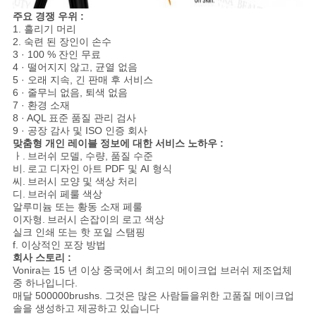
주요 경쟁 우위 :
1. 흘리기 머리
2. 숙련 된 장인이 손수
3 · 100 % 잔인 무료
4 · 떨어지지 않고, 균열 없음
5 · 오래 지속, 긴 판매 후 서비스
6 · 줄무늬 없음, 퇴색 없음
7 · 환경 소재
8 · AQL 표준 품질 관리 검사
9 · 공장 감사 및 ISO 인증 회사
맞춤형 개인 레이블 정보에 대한 서비스 노하우 :
ㅏ.
브러쉬 모델, 수량, 품질 수준
비.
로고 디자인 아트 PDF 및 AI 형식
씨.
브러시 모양 및 색상 처리
디.
브러쉬 페룰 색상
알루미늄 또는 황동 소재 페룰
이자형.
브러시 손잡이의 로고 색상
실크 인쇄 또는 핫 포일 스탬핑
f. 이상적인 포장 방법
회사 스토리 :
Vonira는 15 년 이상 중국에서 최고의 메이크업 브러쉬 제조업체
중 하나입니다.
매달 500000brushs. 그것은 많은 사람들을위한 고품질 메이크업
솔을 생성하고 제공하고 있습니다