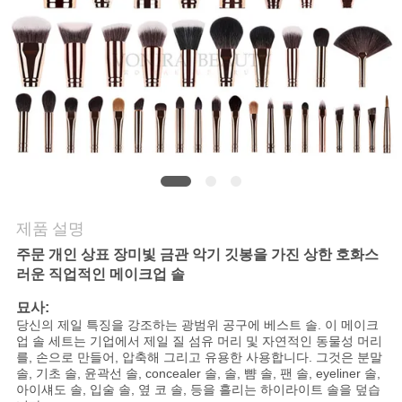
사
이
트
맵
PRIVACY
제품 설명
POLICY
주문 개인 상표 장미빛 금관 악기 깃봉을 가진 상한 호화스
러운 직업적인 메이크업 솔
묘사:
당신의 제일 특징을 강조하는 광범위 공구에 베스트 솔. 이 메이크
업 솔 세트는 기업에서 제일 질 섬유 머리 및 자연적인 동물성 머리
를, 손으로 만들어, 압축해 그리고 유용한 사용합니다. 그것은 분말
솔, 기초 솔, 윤곽선 솔, concealer 솔, 솔, 뺨 솔, 팬 솔, eyeliner 솔,
아이섀도 솔, 입술 솔, 옆 코 솔, 등을 흘리는 하이라이트 솔을 덮습