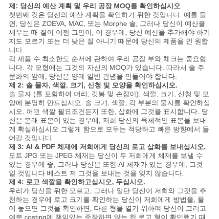
제: 당신의 예산 계획 및 우리 공장 MOQ를 확인하십시오
첫번째 것은 당신의 예산 계획을 확인하기 위한 것입니다. 예를 들
면, 당신은 ZOEVA, MAC, 또는 Morphe 솔, 그러나 당신이 예산을
세우는 때 질이 이젠 그만이, 이 경우에, 당신 예산을 추가해야 하기
지도 모르기 또는 더 낮은 질 아니기 때문에 당신의 제품을 인 원합
니다.
각 제품 수 최소한도 순서에 관하여 우리 공장 부와 체크는 중요합
니다. 각 모형에는 그것의 자신의 MOQ가 있습니다. 따라서 솔 주
문화의 앞에, 당신은 양에 일반 관념을 만들어야 합니다.
제 2: 솔 물자, 색깔, 크기, 신청 및 모양을 확인하십시오.
솔 물자 (를 포함하여 머리, 깃봉 및 손잡이), 색깔, 크기, 신청 및 모
양에 분명히 만드십시오. 솔 크기, 색깔, 각 부분의 물자를 확인하십
시오. 어떤 색깔 필요조건든지 또한, 삽화에 그것을 표시합니다. 당
신은 본래 표본이 있는 경우에, 저희 당신의 육체적인 표본을 보내
게 확실하십시오 그렇게 함으로 모두는 적당하고 빠른 방향에서 들
어갈 것입니다.
제 3: AI & PDF 체재에 저희에게 당신의 로고 삽화를 보내십시오.
도트 JPG 또는 JPEG 체재는 당신이 두 저희에게 체재를 보낼 수
있는 경우에 좋, 그러나 당신은 또한 AI 체재가 있는 경우에, 그것
일 것입니다 베스트 저 그것을 보내는 것을 잊지 않습니다.
제 4: 로고 색깔을 확인하고십시오, 두십시오.
우리가 당신을 위한 모르고, 그러나 일단 당신이 저희와 그것을 추
천하는 경우에 로고 크기를 확인하는 당신이 저희에게 방법을, 풀
어 놓으면 그것을 확인하면, 다른 형을 열기 위하여 당신이 그리고
여분 costing에 책임있는 주장하면 않는 한 로고 형이 확인했기 때