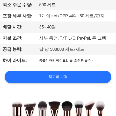
하
최소 주문 수량:
500 세트
여
포장 세부 사항:
1개의 set/OPP 부대, 50 세트/판지
공
배달 시간:
35~40일
장
지불 조건:
서부 동맹, T/T, L/C, PayPal, 돈 그램
여
공급 능력:
달 당 500000 세트/세트
행
,
하이 라이트:
동물성 머리 메이크업 솔
화장용 솔 장비
품
최고의 가격
질
관
리