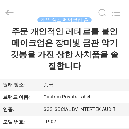
자.
Copyright
©
2017
개인 상표 메이크업 솔
-
2026
Changsha
주문 개인적인 레테르를 붙인
집
Chanmy
Cosmetics
Co.,
메이크업은 장미빛 금관 악기
Ltd.
All
제
Rights
깃봉을 가진 상한 사치품을 솔
Reserved.
품
질합니다
우
원래 장소:
중국
리
Custom Private Label
브랜드 이름:
에
SGS, SOCIAL BV, INTERTEK AUDIT
인증:
대
LP-02
모델 번호: