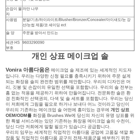
손잡이 물
까만 나무
자
사용법
분말/기초/하이라이트/Blusher/Bronzer/Concealer/아이섀도/눈 강
선/눈썹 제품/코 셰이딩 ect
솔 양
주문을 받아서 만드는
세관 HS
9603290090
부호
개인 상표 메이크업 솔
Vonira 아름다움은
메이크업 솔 제조에 있는 세계적인 지도자
입니다. 우리는 다양한 신청 필요를 충족시키기 위하여 주문 설계
되는 화장용 솔의 완전한 범위를 제안합니다. 우리의 디자인은 머
리, 깃봉 및 손잡이의 유일한 선택을 포함합니다. 우리의 솔 전부는
흠 없는 적용을 제공하기 위하여 만들어집니다. 전문화한 솔은 환
경 친화적인 선택권의, 다색 및 솔 세트를 포함합니다. 우리는 당신
이 저희에게 그림을 필요로 하거나 보내다 어느 것이라고 당신이
우리의 기존하는 메이크업 솔 어떤에 흥미있는 경우에
개인 상표
OEM/ODM를
화장품 Brushes.We에 당신의 자신의 유명 상표를 위
한 특별 서비스에는 있던 기존하는 화장용 메이크업 솔의 수천이,
당신 다만 저희에게 말할 필요가 있습니다 공급합니다.
우리의 임무는 세계적인 직업적인 아름다움 공업에 고품질 색깔 화
장품 및 직업적인 아름다움 공구의 전체-제품군을 배부하기 위한