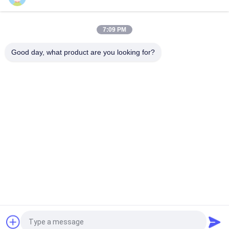
Handmade 큰 2중창 합성섬유 메이크업은 기초/윤곽선을 위해 다
중목적을 솔질합니다
7:09 PM
작은 하이라이트 팬 주문 개인 상표 메이크업은 잔혹성을 솔질합
니다 - 해방하십시오
Good day, what product are you looking for?
모든
호화스러운 메이크
고품질 메이크업 솔
업 솔
개인 상표 메이크업 
자연적인 머리 메이
솔
크업 솔
직업적인 메이크업 
합성 메이크업 솔
솔 세트
여행 메이크업 솔 세
메이크업 솔 수집
트
견적 요청