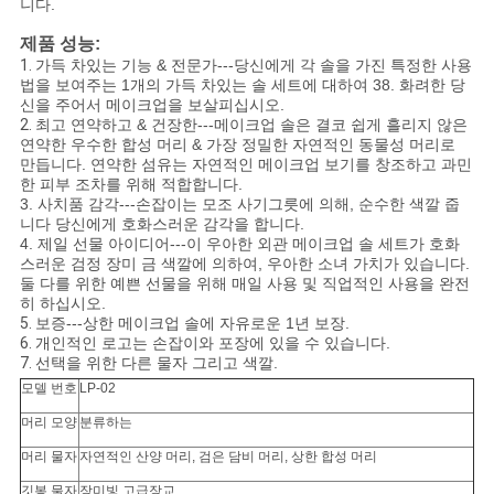
니다.
제품 성능:
1.
가득 차있는 기능 & 전문가---당신에게 각 솔을 가진 특정한 사용
법을 보여주는 1개의 가득 차있는 솔 세트에 대하여 38. 화려한 당
신을 주어서 메이크업을 보살피십시오.
2.
최고 연약하고 & 건장한---메이크업 솔은 결코 쉽게 흘리지 않은
연약한 우수한 합성 머리 & 가장 정밀한 자연적인 동물성 머리로
만듭니다. 연약한 섬유는 자연적인 메이크업 보기를 창조하고 과민
한 피부 조차를 위해 적합합니다.
3. 사치품 감각---손잡이는 모조 사기그릇에 의해, 순수한 색깔 줍
니다 당신에게 호화스러운 감각을 합니다.
4. 제일 선물 아이디어---이 우아한 외관 메이크업 솔 세트가 호화
스러운 검정 장미 금 색깔에 의하여, 우아한 소녀 가치가 있습니다.
둘 다를 위한 예쁜 선물을 위해 매일 사용 및 직업적인 사용을 완전
히 하십시오.
5.
보증---상한 메이크업 솔에 자유로운 1년 보장.
6.
개인적인 로고는 손잡이와 포장에 있을 수 있습니다.
7.
선택을 위한 다른 물자 그리고 색깔.
모델 번호
LP-02
머리 모양
분류하는
머리 물자
자연적인 산양 머리, 검은 담비 머리, 상한 합성 머리
깃봉 물자
장미빛 고급장교