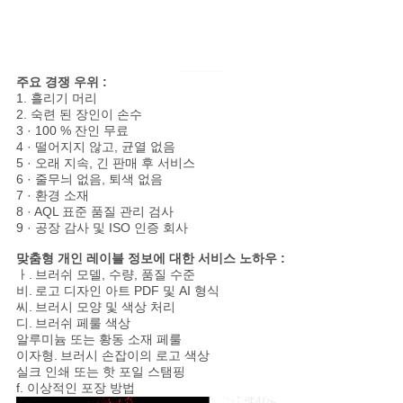
주요 경쟁 우위 :
1. 흘리기 머리
2. 숙련 된 장인이 손수
3 · 100 % 잔인 무료
4 · 떨어지지 않고, 균열 없음
5 · 오래 지속, 긴 판매 후 서비스
6 · 줄무늬 없음, 퇴색 없음
7 · 환경 소재
8 · AQL 표준 품질 관리 검사
9 · 공장 감사 및 ISO 인증 회사
맞춤형 개인 레이블 정보에 대한 서비스 노하우 :
ㅏ.
브러쉬 모델, 수량, 품질 수준
비.
로고 디자인 아트 PDF 및 AI 형식
씨.
브러시 모양 및 색상 처리
디.
브러쉬 페룰 색상
알루미늄 또는 황동 소재 페룰
이자형.
브러시 손잡이의 로고 색상
실크 인쇄 또는 핫 포일 스탬핑
f. 이상적인 포장 방법