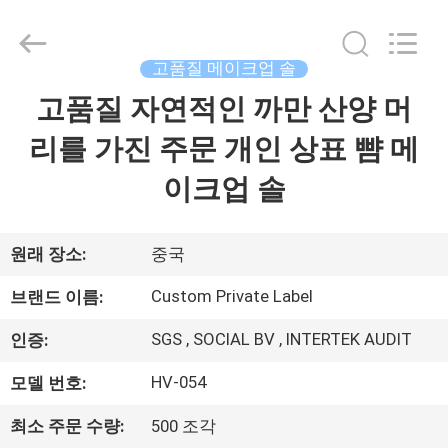
자.
Copyright
©
2017
고품질 메이크업 솔
-
2026
Changsha
고품질 자연적인 까만 산양 머
집
Chanmy
Cosmetics
Co.,
리를 가진 주문 개인 상표 뺨 메
Ltd.
All
제
Rights
이크업 솔
Reserved.
품
원래 장소:
중국
우
Custom Private Label
브랜드 이름:
리
SGS , SOCIAL BV , INTERTEK AUDIT
인증:
에
HV-054
모델 번호:
대
최소 주문 수량:
500 조각