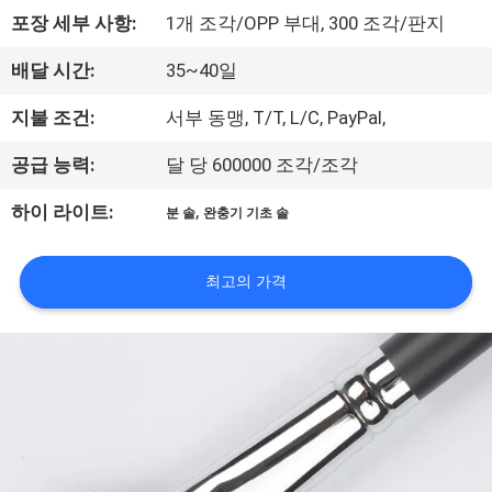
하
포장 세부 사항:
1개 조각/OPP 부대, 300 조각/판지
여
배달 시간:
35~40일
공
지불 조건:
서부 동맹, T/T, L/C, PayPal,
장
공급 능력:
달 당 600000 조각/조각
여
,
하이 라이트:
분 솔
완충기 기초 솔
행
최고의 가격
품
질
관
리