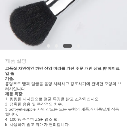
사
이
트
맵
제품 설명
PRIVACY
고품질 자연적인 까만 산양 머리를 가진 주문 개인 상표 뺨 메이크
POLICY
업 솔
기술:
홍당무로 뺨과 얼굴을 음영 처리하고 강조하기에 완벽한 모양의 브
러시입니다.
제품 특징:
1. 평평한 디자인으로 얼굴 특징을 밝고 조각하십시오.
2. 정확한 응용 및 즉각적인 치수.
3.Soft-yet-supple 자연 강모는 모든 유형의 제품과 아름답게 작동
합니다.
4. 100 % 순수한 ZGF 염소 털.
5. 사용하기 쉽고 휴대가 편리합니다.