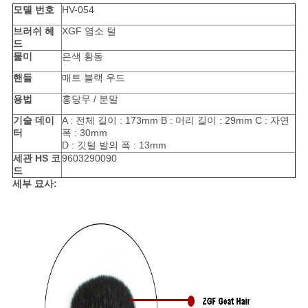
모델 번호
HV-054
브러쉬 헤
XGF 염소 털
드
물미
은색 황동
핸들
매트 블랙 우드
용법
홍당무 / 분말
기술 데이
A : 전체 길이 : 173mm B : 머리 길이 : 29mm C : 자연
터
폭 : 30mm
D : 깃털 발의 폭 : 13mm
세관 HS 코
9603290090
드
세부 묘사: